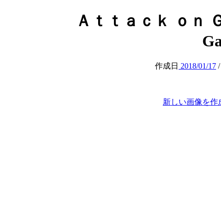
Ａｔｔａｃｋ ｏｎ Ｇａ
Ga
作成日
2018/01/17
新しい画像を作