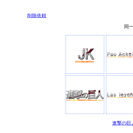
削除依頼
同
進撃の巨