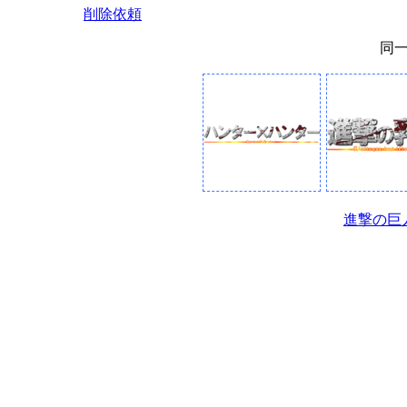
削除依頼
同
進撃の巨