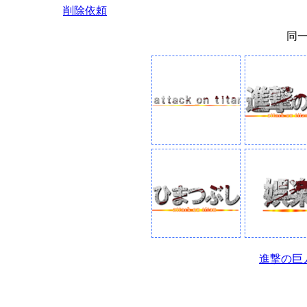
削除依頼
同
進撃の巨