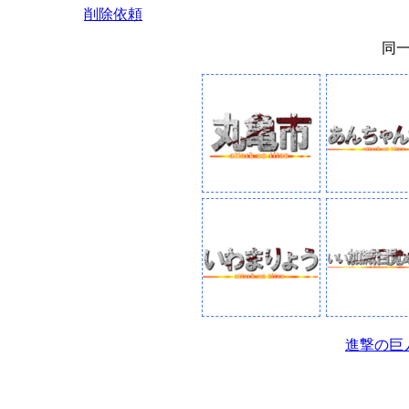
削除依頼
同
進撃の巨