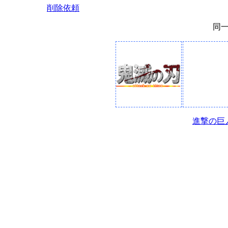
削除依頼
同
進撃の巨