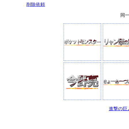
削除依頼
同
進撃の巨