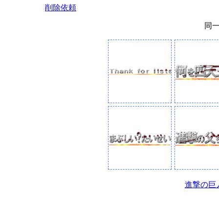
削除依頼
同
進撃の巨