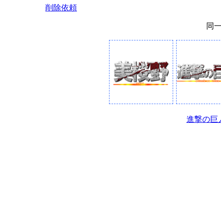
削除依頼
同
進撃の巨