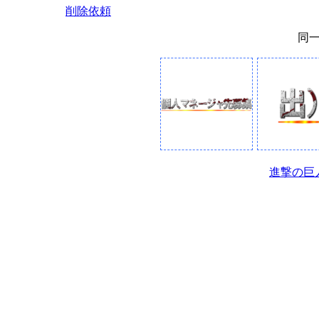
削除依頼
同
進撃の巨