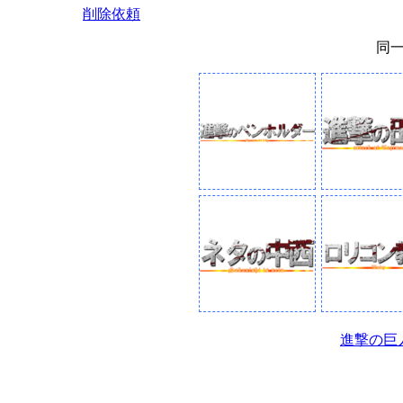
削除依頼
同
進撃の巨