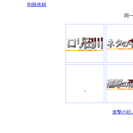
削除依頼
同
進撃の巨