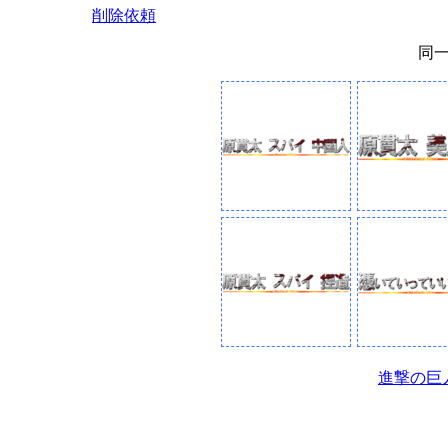
削除依頼
同
進撃の巨