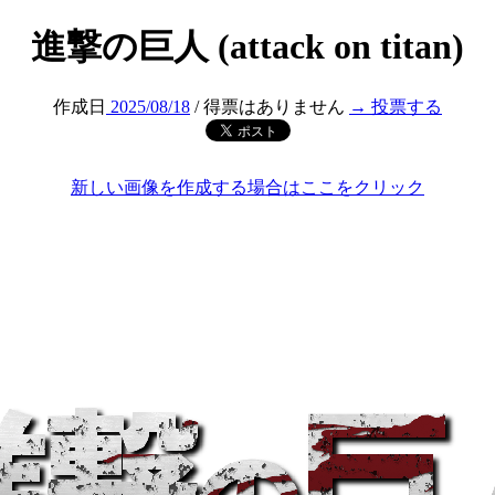
進撃の巨人 (attack on titan)
作成日
2025/08/18
/ 得票はありません
→ 投票する
新しい画像を作成する場合はここをクリック