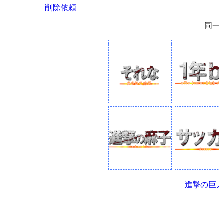
削除依頼
同
進撃の巨