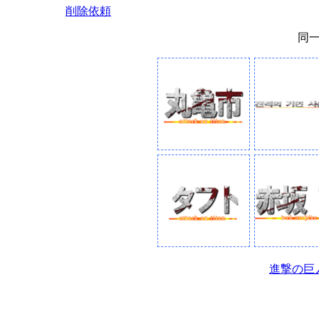
削除依頼
同
進撃の巨