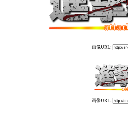
画像URL:
画像URL: