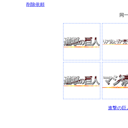
削除依頼
同
進撃の巨