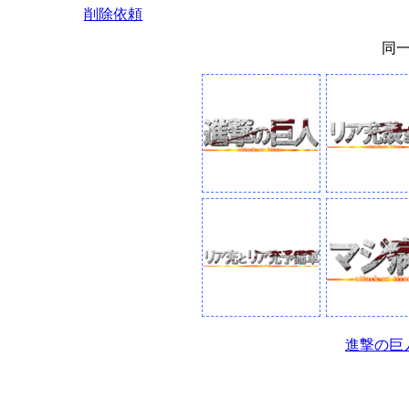
削除依頼
同
進撃の巨