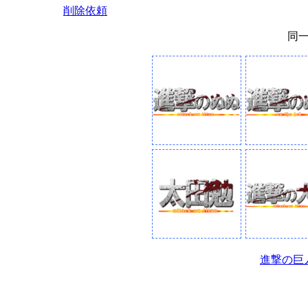
削除依頼
同
進撃の巨