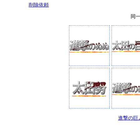
削除依頼
同
進撃の巨