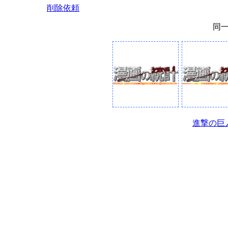
削除依頼
同
進撃の巨