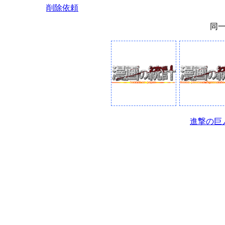
削除依頼
同
進撃の巨