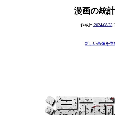
漫画の統計 (de
作成日
2024/08/28
新しい画像を作