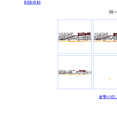
削除依頼
同
進撃の巨