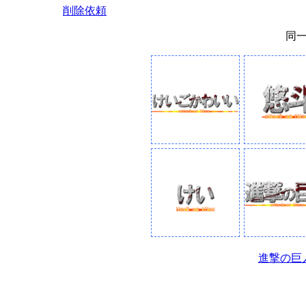
削除依頼
同
進撃の巨