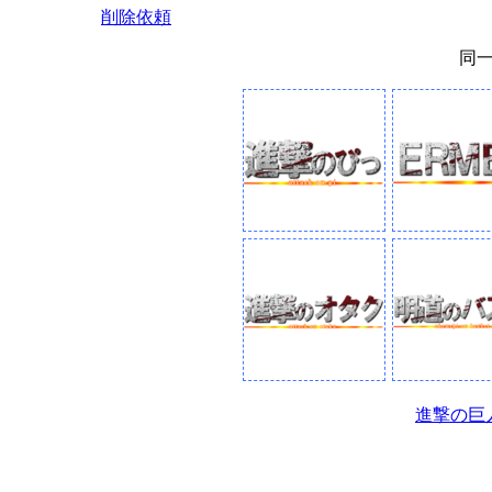
削除依頼
同
進撃の巨