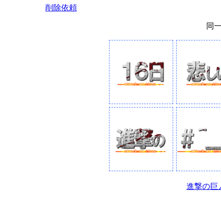
削除依頼
同
進撃の巨