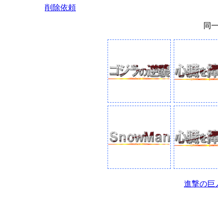
削除依頼
同
進撃の巨