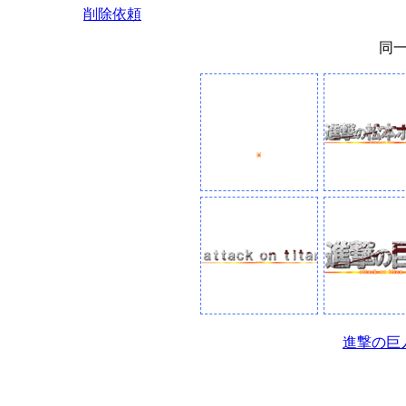
削除依頼
同
進撃の巨