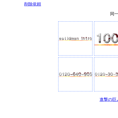
削除依頼
同
進撃の巨