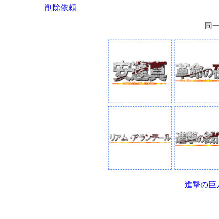
削除依頼
同
進撃の巨