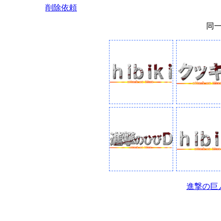
削除依頼
同
進撃の巨