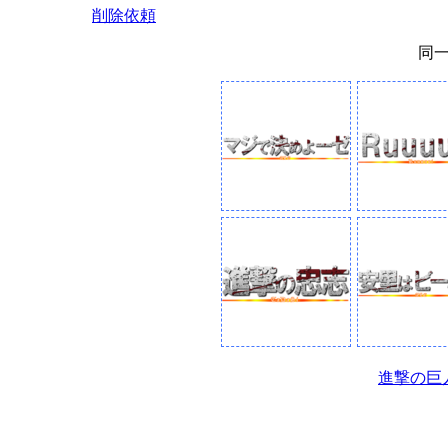
削除依頼
同
進撃の巨