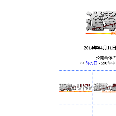
2014年04月
公開画像
<<
前の日
- 590件